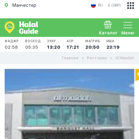
Манчестер
RU
£ (GBP)
Каталог
Меню
ФАДЖР
ВОСХОД
ЗУХР
АСР
МАГРИБ
ИША
02:58
05:35
13:20
17:21
20:50
23:19
Главная
Ресторан
Al Maidah