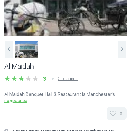
Al Maidah
3
0 отзывов
Al Maidah Banquet Hall & Restaurant is Manchester's
newest and finest purpose built wedding venue and buffet
подробнее
style restaurant. Located off Bury New Road.
0