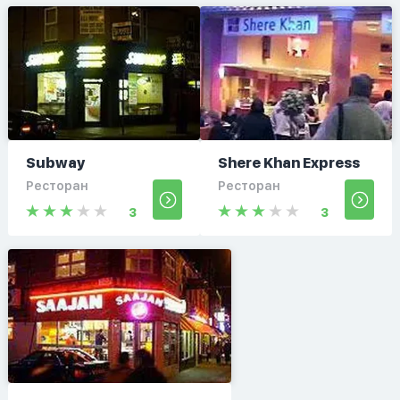
Subway
Shere Khan Express
Ресторан
Ресторан
3
3