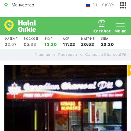
Манчестер
RU
£ (GBP)
Каталог
Меню
ФАДЖР
ВОСХОД
ЗУХР
АСР
МАГРИБ
ИША
02:57
05:33
13:20
17:22
20:52
23:20
Главная
Ресторан
Canadian Charcoal Pit