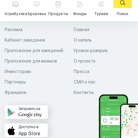
Атрибутика
Здоровье
Продукты
Фонды
Туризм
Поиск
Реклама
Главная
Кабинет заведения
О халяль
Приложение для заведений
Уровни доверия
Приложение для имамов
О проекте
Инвесторам
Пресса
Партнеры
СМИ о нас
Франшиза
Контакты
Загрузить на
Доступно в
App Store