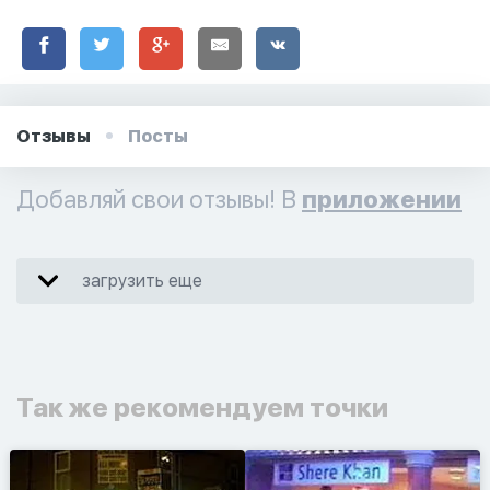
Отзывы
Посты
Добавляй свои отзывы! В
приложении
загрузить еще
Так же рекомендуем точки