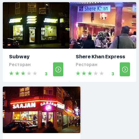
Subway
Shere Khan Express
Ресторан
Ресторан
3
3