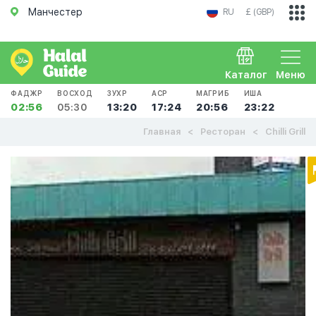
Манчестер
RU
£ (GBP)
Каталог
Меню
ФАДЖР
ВОСХОД
ЗУХР
АСР
МАГРИБ
ИША
02:56
05:30
13:20
17:24
20:56
23:22
Главная
Ресторан
Chilli Grill