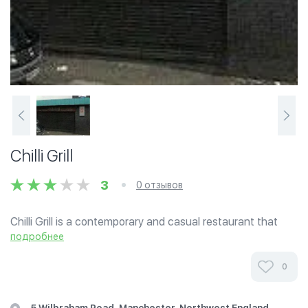
Chilli Grill
3
0 отзывов
Chilli Grill is a contemporary and casual restaurant that
specialises in halal Peri Peri chicken and steak.
подробнее
0