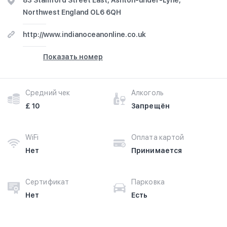
83 Stamford Street East, Ashton-under-Lyne,
Northwest England OL6 6QH
http://www.indianoceanonline.co.uk
Показать номер
Средний чек
Алкоголь
£ 10
Запрещён
WiFi
Оплата картой
Нет
Принимается
Сертификат
Парковка
Нет
Есть