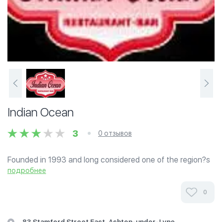
Indian Ocean
3
0 отзывов
Founded in 1993 and long considered one of the region?s
leading Indian restaurants, winning awards such as: Top
подробнее
30 Indian Restaurant in Britain, Best In Britain Awards
2003, 2004, 2005. The Indian...
0