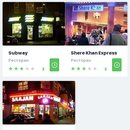
Subway
Shere Khan Express
Ресторан
Ресторан
3
3