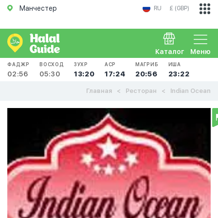
Манчестер
RU
£ (GBP)
Каталог
Меню
ФАДЖР
ВОСХОД
ЗУХР
АСР
МАГРИБ
ИША
02:56
05:30
13:20
17:24
20:56
23:22
Главная
Ресторан
Indian Ocean