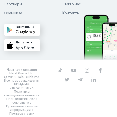
Партнеры
СМИ о нас
Франшиза
Контакты
Загрузить на
Доступно в
App Store
Частная компания
Halal Guide Ltd.
© 2018 HalalGuide.me
Все права защищены.
БИН/ИИН
210240900176
Политика
конфиденциальности
Пользовательское
соглашение
Правилами защиты
информации о
Пользователях