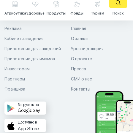
Атрибутика
Здоровье
Продукты
Фонды
Туризм
Поиск
Реклама
Главная
Кабинет заведения
О халяль
Приложение для заведений
Уровни доверия
Приложение для имамов
О проекте
Инвесторам
Пресса
Партнеры
СМИ о нас
Франшиза
Контакты
Загрузить на
Доступно в
App Store