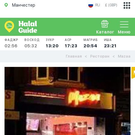
Манчестер
RU
£ (GBP)
Каталог
Меню
ФАДЖР
ВОСХОД
ЗУХР
АСР
МАГРИБ
ИША
02:56
05:32
13:20
17:23
20:54
23:21
Главная
Ресторан
Mazaa