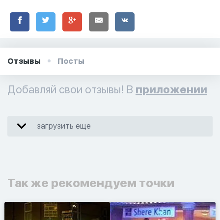
Отзывы
Посты
Добавляй свои отзывы! В
приложении
загрузить еще
Так же рекомендуем точки