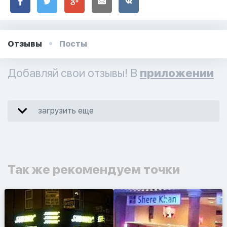
Отзывы
Посты
Добавляй свои отзывы! В
приложении
загрузить еще
Так же рекомендуем точки