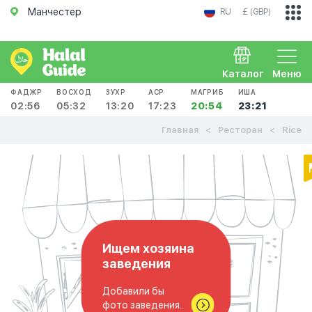
Манчестер
RU
£ (GBP)
Каталог
Меню
ФАДЖР
ВОСХОД
ЗУХР
АСР
МАГРИБ
ИША
02:56
05:32
13:20
17:23
20:54
23:21
Главная
Ресторан
Rice
Ищем хозяина
заведения
Добавили бы
фото заведения..