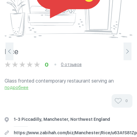
Rice
0
0 отзывов
Glass fronted contemporary restaurant serving an
international fusion of rice and noodle dishes. Amazing
подробнее
clean and high turnover popular halal restaurant by
authentic Chinese people. Amazing lamb...
0
1-3 Piccadilly, Manchester, Northwest England
https://www.zabihah.com/biz/Manchester/Rice/u63AfS81Zp