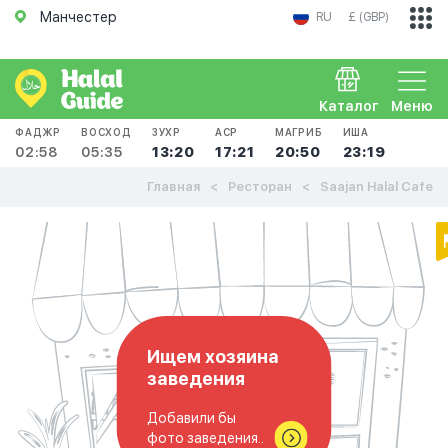
Манчестер
RU
£ (GBP)
Каталог
Меню
ФАДЖР
ВОСХОД
ЗУХР
АСР
МАГРИБ
ИША
02:58
05:35
13:20
17:21
20:50
23:19
Главная
Ресторан
Saajan Halal Cafe
Ищем хозяина
заведения
Добавили бы
фото заведения..