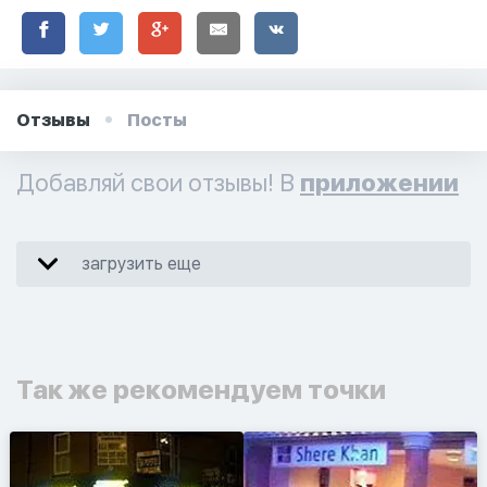
Отзывы
Посты
Добавляй свои отзывы! В
приложении
загрузить еще
Так же рекомендуем точки