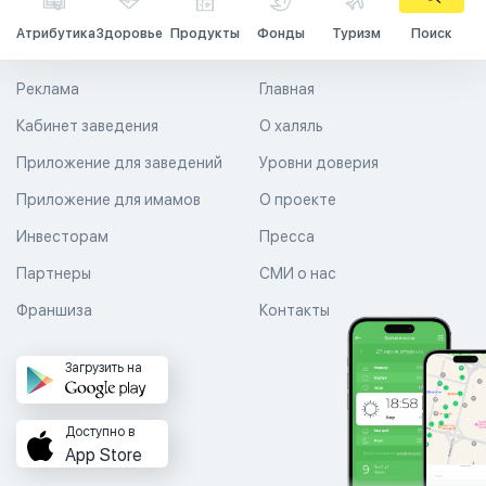
Атрибутика
Здоровье
Продукты
Фонды
Туризм
Поиск
Реклама
Главная
Кабинет заведения
О халяль
Приложение для заведений
Уровни доверия
Приложение для имамов
О проекте
Инвесторам
Пресса
Партнеры
СМИ о нас
Франшиза
Контакты
Загрузить на
Доступно в
App Store