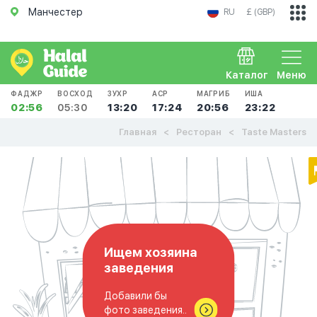
Манчестер
RU
£ (GBP)
Каталог
Меню
ФАДЖР
ВОСХОД
ЗУХР
АСР
МАГРИБ
ИША
02:56
05:30
13:20
17:24
20:56
23:22
Главная
Ресторан
Taste Masters
Ищем хозяина
заведения
Добавили бы
фото заведения..