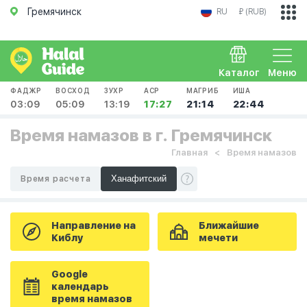
Гремячинск
RU
₽ (RUB)
Каталог
Меню
ФАДЖР
ВОСХОД
ЗУХР
АСР
МАГРИБ
ИША
03:09
05:09
13:19
17:27
21:14
22:44
Время намазов в г. Гремячинск
Главная
Время намазов
Время расчета
Направление на
Ближайшие
Киблу
мечети
Google
календарь
время намазов