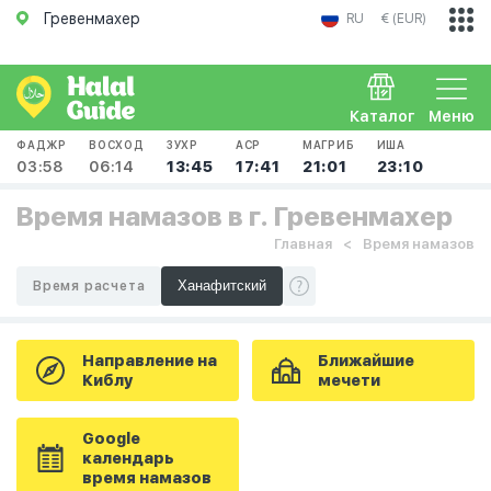
Гревенмахер
RU
€ (EUR)
Каталог
Меню
ФАДЖР
ВОСХОД
ЗУХР
АСР
МАГРИБ
ИША
03:58
06:14
13:45
17:41
21:01
23:10
Время намазов в г. Гревенмахер
Главная
Время намазов
Время расчета
Направление на
Ближайшие
Киблу
мечети
Google
календарь
время намазов