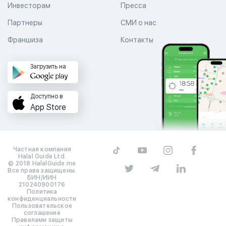
Инвесторам
Пресса
Партнеры
СМИ о нас
Франшиза
Контакты
Загрузить на
Доступно в
App Store
Частная компания
Halal Guide Ltd.
© 2018 HalalGuide.me
Все права защищены.
БИН/ИИН
210240900176
Политика
конфиденциальности
Пользовательское
соглашение
Правилами защиты