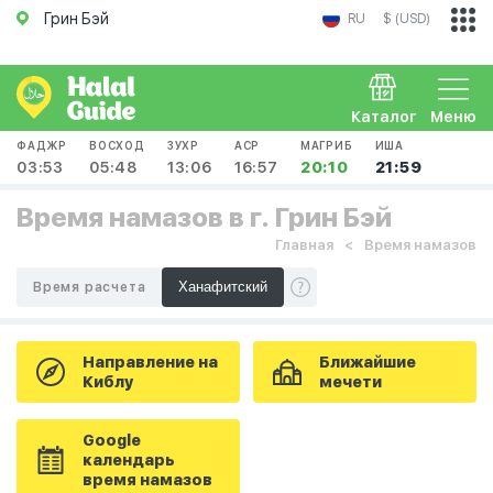
Грин Бэй
RU
$ (USD)
Каталог
Меню
ФАДЖР
ВОСХОД
ЗУХР
АСР
МАГРИБ
ИША
03:53
05:48
13:06
16:57
20:10
21:59
Время намазов в г. Грин Бэй
Главная
Время намазов
Время расчета
Направление на
Ближайшие
Киблу
мечети
Google
календарь
время намазов