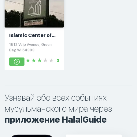
Islamic Center of
Wisconsin
1512 Velp Avenue, Green
Bay, WI 54303
3
Узнавай обо всех событиях
мусульманского мира через
приложение HalalGuide