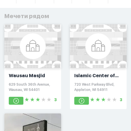
Мечети рядом
Wausau Masjid
Islamic Center of
Wisconsin
629 South 36th Avenue,
720 West Parkway Blvd,
Wausau, WI 54401
Appleton, WI 54911
3
3