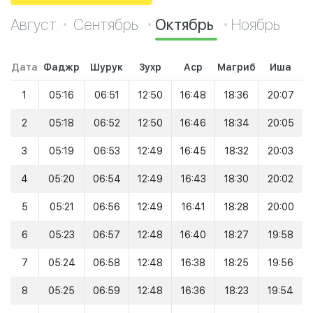
Август
Сентябрь
Октябрь
Ноябрь
Дата
Фаджр
Шурук
Зухр
Аср
Магриб
Иша
1
05:16
06:51
12:50
16:48
18:36
20:07
2
05:18
06:52
12:50
16:46
18:34
20:05
3
05:19
06:53
12:49
16:45
18:32
20:03
4
05:20
06:54
12:49
16:43
18:30
20:02
5
05:21
06:56
12:49
16:41
18:28
20:00
6
05:23
06:57
12:48
16:40
18:27
19:58
7
05:24
06:58
12:48
16:38
18:25
19:56
8
05:25
06:59
12:48
16:36
18:23
19:54