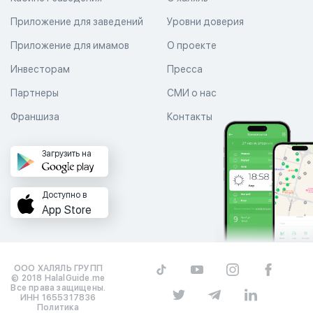
Приложение для заведений
Уровни доверия
Приложение для имамов
О проекте
Инвесторам
Пресса
Партнеры
СМИ о нас
Франшиза
Контакты
Загрузить на
Доступно в
App Store
ООО ХАЛЯЛЬ ГРУПП
© 2018 HalalGuide.me
Все права защищены.
ИНН 1655317836
Политика