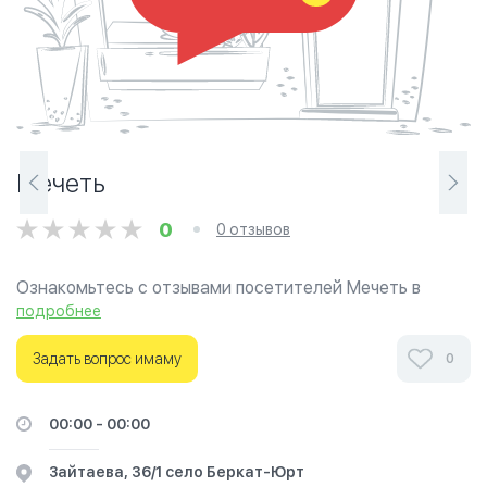
Мечеть
0
0 отзывов
Ознакомьтесь с отзывами посетителей Мечеть в
г.Грозный на фотографиях и узнайте о часах работы.
подробнее
Ваше духовное путешествие начинается здесь.
Задать вопрос имаму
0
00:00 - 00:00
​Зайтаева, 36/1​ село Беркат-Юрт