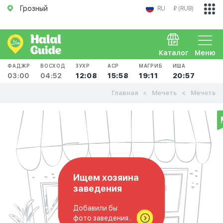
Грозный
RU
₽ (RUB)
Каталог
Меню
ФАДЖР
ВОСХОД
ЗУХР
АСР
МАГРИБ
ИША
03:00
04:52
12:08
15:58
19:11
20:57
Главная
Мечеть
Мечеть
Ищем хозяина
заведения
Добавили бы
фото заведения..