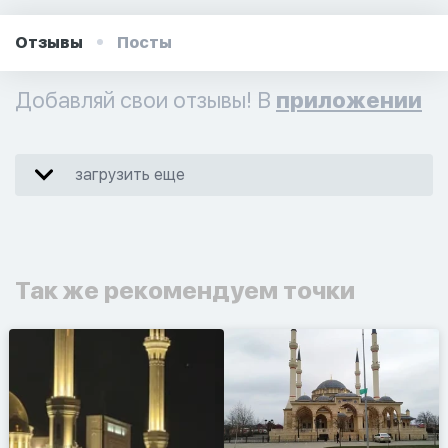
Отзывы
Посты
Добавляй свои отзывы! В
приложении
загрузить еще
Так же рекомендуем точки