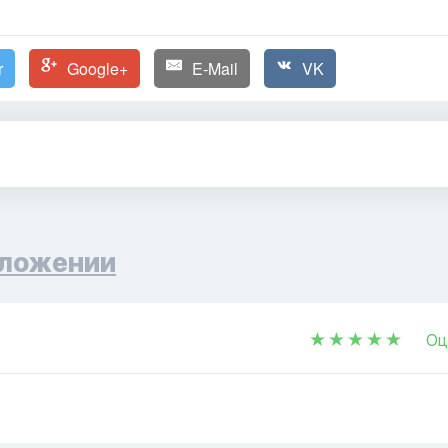
r
Google+
E-Mail
VK
ложении
Оц