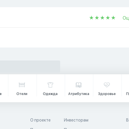
Оц
е
Отели
Одежда
Атрибутика
Здоровье
П
О проекте
Инвесторам
В