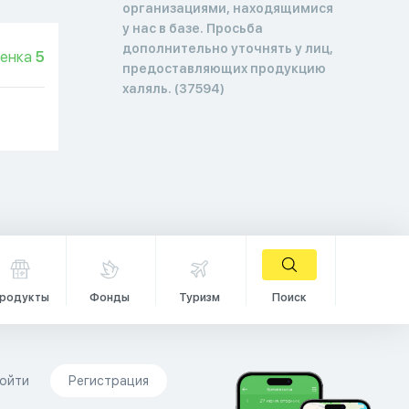
организациями, находящимися
у нас в базе. Просьба
дополнительно уточнять у лиц,
енка
5
предоставляющих продукцию
халяль. (37594)
родукты
Фонды
Туризм
Поиск
ойти
Регистрация