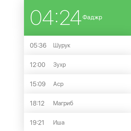
04:24
Фаджр
05:36
Шурук
12:00
Зухр
15:09
Аср
18:12
Магриб
19:21
Иша