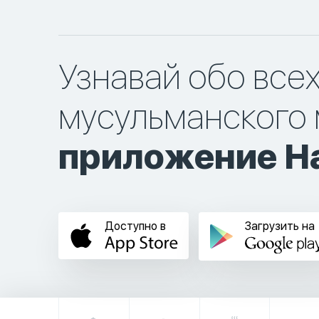
Узнавай обо все
мусульманского 
приложение Ha
Доступно в
Загрузить на