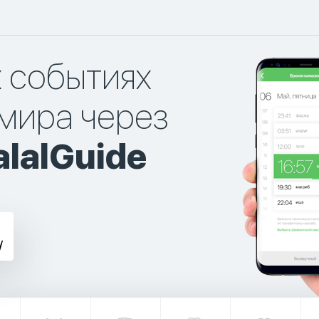
х событиях
мира через
lalGuide