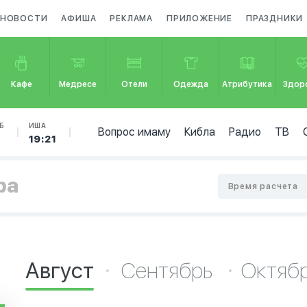
НОВОСТИ
АФИША
РЕКЛАМА
ПРИЛОЖЕНИЕ
ПРАЗДНИКИ
Кафе
Медресе
Отели
Одежда
Атрибутика
Здор
Б
ИША
Вопрос имаму
Кибла
Радио
ТВ
19:21
ра
Время расчета
Август
Сентябрь
Октяб