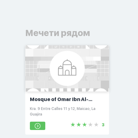
Мечети рядом
Mosque of Omar Ibn Al-
Khattab
Kra. 9 Entre Calles 11 y 12, Maicao, La
Guajira
3