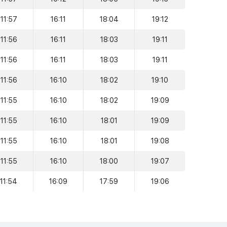
11:57
16:11
18:04
19:12
11:56
16:11
18:03
19:11
11:56
16:11
18:03
19:11
11:56
16:10
18:02
19:10
11:55
16:10
18:02
19:09
11:55
16:10
18:01
19:09
11:55
16:10
18:01
19:08
11:55
16:10
18:00
19:07
11:54
16:09
17:59
19:06