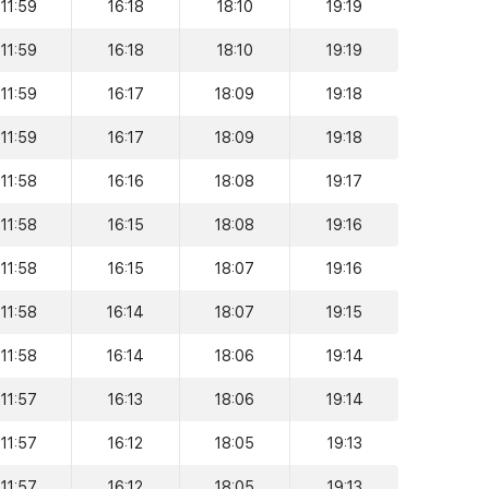
11:59
16:18
18:10
19:19
11:59
16:18
18:10
19:19
11:59
16:17
18:09
19:18
11:59
16:17
18:09
19:18
11:58
16:16
18:08
19:17
11:58
16:15
18:08
19:16
11:58
16:15
18:07
19:16
11:58
16:14
18:07
19:15
11:58
16:14
18:06
19:14
11:57
16:13
18:06
19:14
11:57
16:12
18:05
19:13
11:57
16:12
18:05
19:13