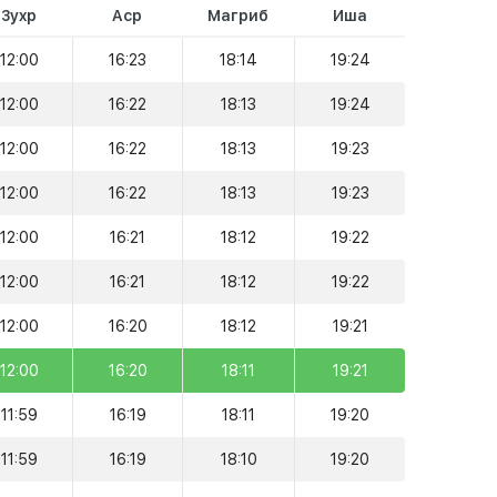
Зухр
Аср
Магриб
Иша
12:00
16:23
18:14
19:24
12:00
16:22
18:13
19:24
12:00
16:22
18:13
19:23
12:00
16:22
18:13
19:23
12:00
16:21
18:12
19:22
12:00
16:21
18:12
19:22
12:00
16:20
18:12
19:21
12:00
16:20
18:11
19:21
11:59
16:19
18:11
19:20
11:59
16:19
18:10
19:20