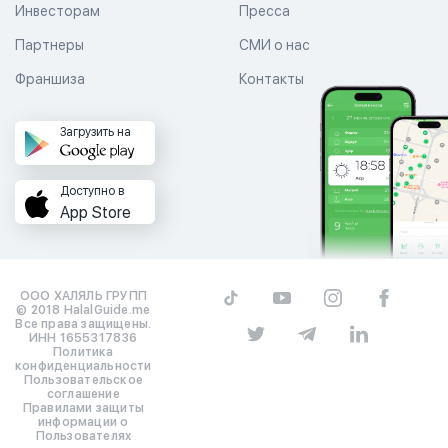
Инвесторам
Пресса
Партнеры
СМИ о нас
Франшиза
Контакты
Загрузить на
Доступно в
App Store
ООО ХАЛЯЛЬ ГРУПП
© 2018 HalalGuide.me
Все права защищены.
ИНН 1655317836
Политика
конфиденциальности
Пользовательское
соглашение
Правилами защиты
информации о
Пользователях