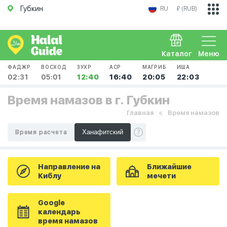
Губкин
RU
₽ (RUB)
Каталог
Меню
ФАДЖР
ВОСХОД
ЗУХР
АСР
МАГРИБ
ИША
02:31
05:01
12:40
16:40
20:05
22:03
Время намазов в г. Губкин
Главная
Время намазов
Время расчета
Направление на
Ближайшие
Киблу
мечети
Google
календарь
время намазов