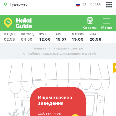
Гудермес
RU
₽ (RUB)
Каталог
Меню
ФАДЖР
ВОСХОД
ЗУХР
АСР
МАГРИБ
ИША
02:58
04:50
12:06
15:57
19:09
20:56
Главная
Хиджама центры
Кабинет хиджамы для женщин и детей
Ищем хозяина
заведения
Добавили бы