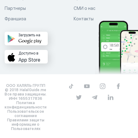
Партнеры
СМИ о нас
Франшиза
Контакты
Загрузить на
Доступно в
App Store
ООО ХАЛЯЛЬ ГРУПП
© 2018 HalalGuide.me
Все права защищены.
ИНН 1655317836
Политика
конфиденциальности
Пользовательское
соглашение
Правилами защиты
информации о
Пользователях