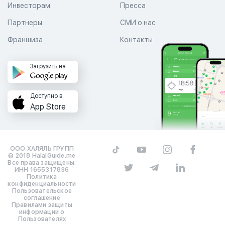
Инвесторам
Пресса
Партнеры
СМИ о нас
Франшиза
Контакты
Загрузить на
Доступно в
App Store
ООО ХАЛЯЛЬ ГРУПП
© 2018 HalalGuide.me
Все права защищены.
ИНН 1655317836
Политика
конфиденциальности
Пользовательское
соглашение
Правилами защиты
информации о
Пользователях