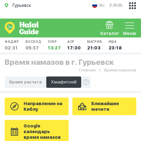
Гурьевск
RU
₽ (RUB)
Каталог
Меню
ФАДЖР
ВОСХОД
ЗУХР
АСР
МАГРИБ
ИША
02:31
05:37
13:27
17:30
21:03
23:18
Время намазов в г. Гурьевск
Главная
Время намазов
Время расчета
Направление на
Ближайшие
Киблу
мечети
Google
календарь
время намазов