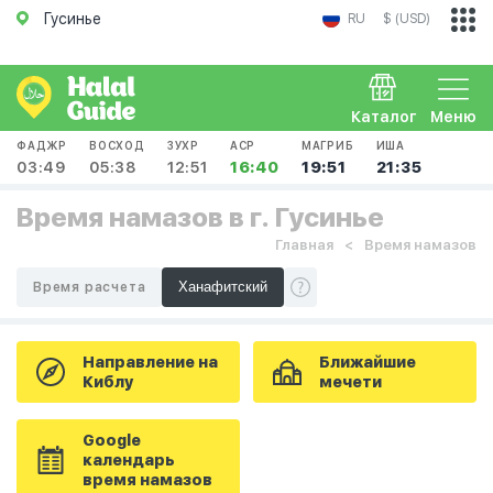
Гусинье
RU
$ (USD)
Каталог
Меню
ФАДЖР
ВОСХОД
ЗУХР
АСР
МАГРИБ
ИША
03:49
05:38
12:51
16:40
19:51
21:35
Время намазов в г. Гусинье
Главная
Время намазов
Время расчета
Направление на
Ближайшие
Киблу
мечети
Google
календарь
время намазов