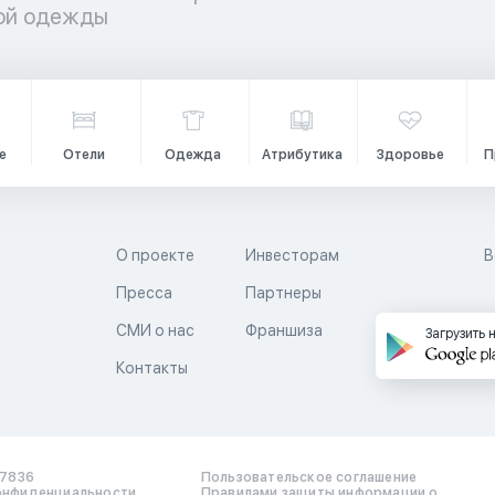
кой одежды
е
Отели
Одежда
Атрибутика
Здоровье
П
О проекте
Инвесторам
В
Пресса
Партнеры
й
СМИ о нас
Франшиза
Загрузить 
Контакты
17836
Пользовательское соглашение
онфиденциальности
Правилами защиты информации о