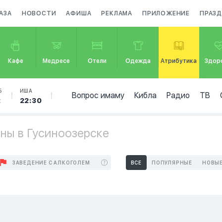
АЗА
НОВОСТИ
АФИША
РЕКЛАМА
ПРИЛОЖЕНИЕ
ПРАЗ
Кафе
Медресе
Отели
Одежда
Атрибутика
Здор
Б
ИША
Вопрос имаму
Кибла
Радио
ТВ
2
22:30
ны в Гусиноозерске
ЗАВЕДЕНИЕ С АЛКОГОЛЕМ
ВСЕ
ПОПУЛЯРНЫЕ
НОВЫ