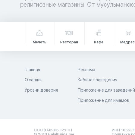
религиозные магазины: От мусульманс
Мечеть
Ресторан
Кафе
Медрес
Главная
Реклама
О халяль
Кабинет заведения
Уровни доверия
Приложение для заведени
Приложение для имамов
ООО ХАЛЯЛЬ ГРУПП
ИНН 16553
© 2018 HalalGuide.me
Политика к