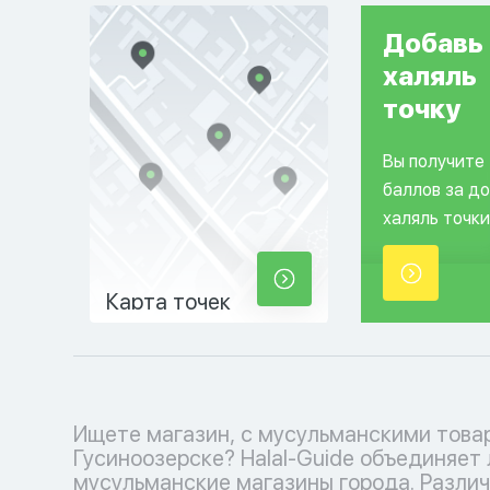
Добавь
халяль
точку
Вы получите
баллов за д
халяль точки
Карта точек
Ищете магазин, с мусульманскими това
и аксессуаров до религиозных книг и деко
Гусиноозерске? Halal-Guide объединяет
дома - у нас есть все, чтобы удовлетвор
мусульманские магазины города. Разли