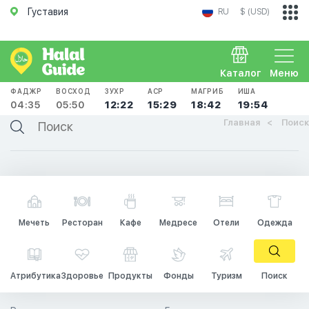
Густавия
RU
$ (USD)
Каталог
Меню
ФАДЖР
ВОСХОД
ЗУХР
АСР
МАГРИБ
ИША
04:35
05:50
12:22
15:29
18:42
19:54
Главная
Поиск
Мечеть
Ресторан
Кафе
Медресе
Отели
Одежда
Атрибутика
Здоровье
Продукты
Фонды
Туризм
Поиск