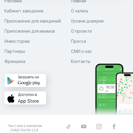
Реклама
Главная
Кабинет заведения
О халяль
Приложение для заведений
Уровни доверия
Приложение для имамов
О проекте
Инвесторам
Пресса
Партнеры
СМИ о нас
Франшиза
Контакты
Загрузить на
Доступно в
App Store
Частная компания
Halal Guide Ltd.