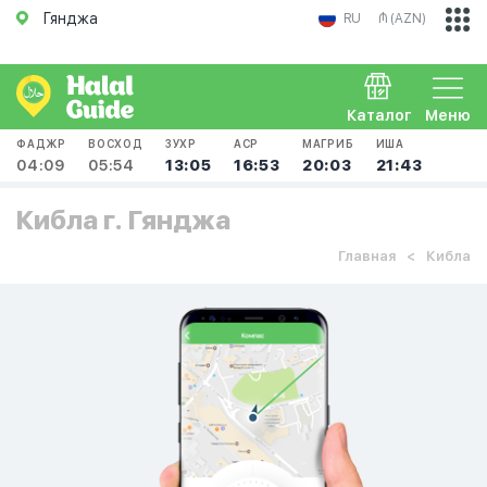
Гянджа
RU
₼ (AZN)
Каталог
Меню
ФАДЖР
ВОСХОД
ЗУХР
АСР
МАГРИБ
ИША
04:09
05:54
13:05
16:53
20:03
21:43
Кибла г. Гянджа
Главная
Кибла