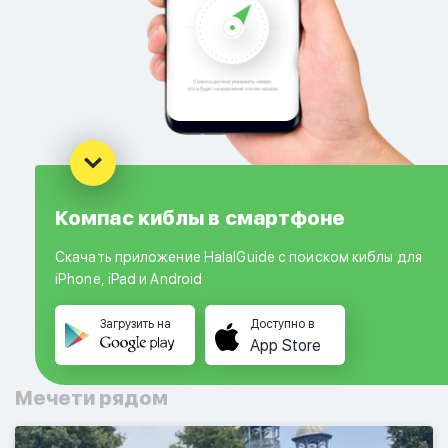
Компас киблы в смартфоне
Скачать приложение HalalGuide с поиском киблы для
iPhone, iPad и Android
Загрузить на
Доступно в
App Store
Мечети рядом