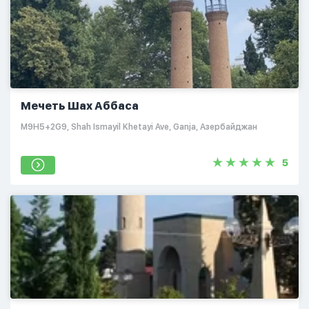
Мечеть Шах Аббаса
M9H5+2G9, Shah Ismayil Khetayi Ave, Ganja, Азербайджан
5