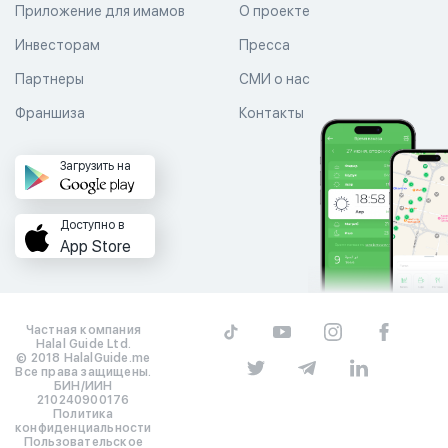
Приложение для имамов
О проекте
Инвесторам
Пресса
Партнеры
СМИ о нас
Франшиза
Контакты
Загрузить на
Доступно в
App Store
Частная компания
Halal Guide Ltd.
© 2018 HalalGuide.me
Все права защищены.
БИН/ИИН
210240900176
Политика
конфиденциальности
Пользовательское