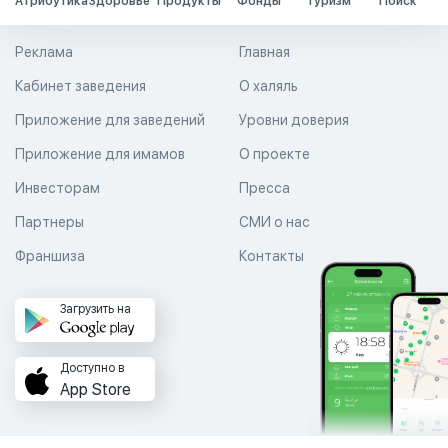
Атрибутика
Здоровье
Продукты
Фонды
Туризм
Поиск
Реклама
Главная
Кабинет заведения
О халяль
Приложение для заведений
Уровни доверия
Приложение для имамов
О проекте
Инвесторам
Пресса
Партнеры
СМИ о нас
Франшиза
Контакты
Загрузить на
Доступно в
App Store