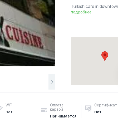
Turkish cafe in downtown
and rice pudding on the de
подробнее
WiFi
Оплата
Сертификат
картой
Нет
Нет
Принимается