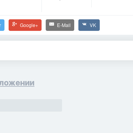
r
Google+
E-Mail
VK
ложении