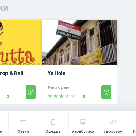
ки
rap & Roll
Ya Hala
Ресторан
3
3
е
Отели
Одежда
Атрибутика
Здоровье
П