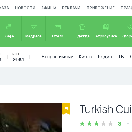
МАЗА
НОВОСТИ
АФИША
РЕКЛАМА
ПРИЛОЖЕНИЕ
ПРАЗ
Кафе
Медресе
Отели
Одежда
Атрибутика
Здор
Б
ИША
Вопрос имаму
Кибла
Радио
ТВ
8
21:51
Turkish Cui
3