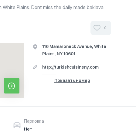
 White Plains. Dont miss the daily made baklava
ssert list.
0
116 Mamaroneck Avenue, White
Plains, NY 10601
http://turkishcuisineny.com
Показать номер
Парковка
Нет