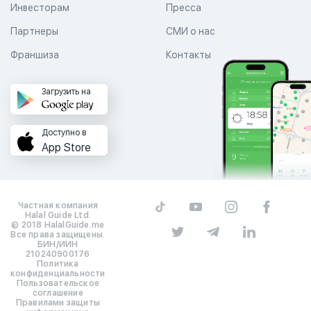
Инвесторам
Пресса
Партнеры
СМИ о нас
Франшиза
Контакты
Загрузить на
Доступно в
App Store
Частная компания
Halal Guide Ltd.
© 2018 HalalGuide.me
Все права защищены.
БИН/ИИН
210240900176
Политика
конфиденциальности
Пользовательское
соглашение
Правилами защиты