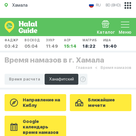
Хамала
RU
BD (BHD)
Каталог
Меню
ФАДЖР
ВОСХОД
ЗУХР
АСР
МАГРИБ
ИША
03:42
05:04
11:49
15:14
18:22
19:40
Время намазов в г. Хамала
Главная
Время намазов
Время расчета
Направление на
Ближайшие
Киблу
мечети
Google
календарь
время намазов