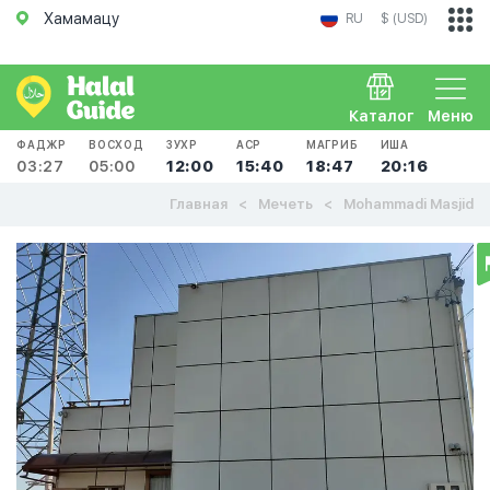
Хамамацу
RU
$ (USD)
Каталог
Меню
ФАДЖР
ВОСХОД
ЗУХР
АСР
МАГРИБ
ИША
03:27
05:00
12:00
15:40
18:47
20:16
Главная
Мечеть
Mohammadi Masjid