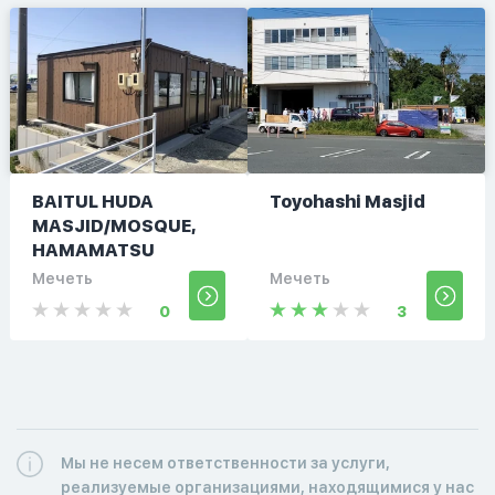
BAITUL HUDA
Toyohashi Masjid
MASJID/MOSQUE,
HAMAMATSU
Мечеть
Мечеть
0
3
Мы не несем ответственности за услуги,
реализуемые организациями, находящимися у нас