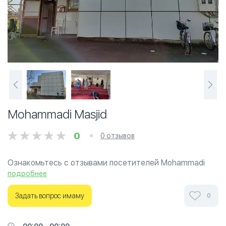
Mohammadi Masjid
0
0 отзывов
Ознакомьтесь с отзывами посетителей Mohammadi
Masjid в г.Хамамацу на фотографиях и узнайте о часах
подробнее
работы. Ваше духовное путешествие начинается
здесь.
Задать вопрос имаму
0