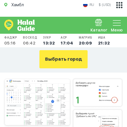
Хамбл
RU
$ (USD)
Каталог
Меню
ФАДЖР
ВОСХОД
ЗУХР
АСР
МАГРИБ
ИША
05:16
06:42
13:32
17:04
20:09
21:32
Выбрать город