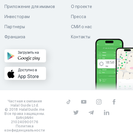
Приложение для имамов
О проекте
Инвесторам
Пресса
Партнеры
СМИ о нас
Франшиза
Контакты
Загрузить на
Доступно в
App Store
Частная компания
Halal Guide Ltd.
© 2018 HalalGuide.me
Все права защищены.
БИН/ИИН
210240900176
Политика
конфиденциальности