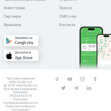
Инвесторам
Пресса
Партнеры
СМИ о нас
Франшиза
Контакты
Загрузить на
Доступно в
App Store
Частная компания
Halal Guide Ltd.
© 2018 HalalGuide.me
Все права защищены.
БИН/ИИН
210240900176
Политика
конфиденциальности
Пользовательское
соглашение