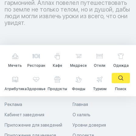
гармонией. Аллах повелел путешествовать
по земле не только телом, но и душой, дабы
люди могли извлечь уроки из всего, что они
увидят.
Мечеть
Ресторан
Кафе
Медресе
Отели
Одежда
Атрибутика
Здоровье
Продукты
Фонды
Туризм
Поиск
Реклама
Главная
Кабинет заведения
О халяль
Приложение для заведений
Уровни доверия
Приложение для имамов
О проекте