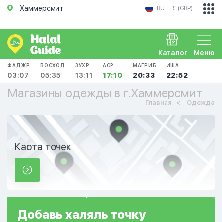
Хаммерсмит
RU
£ (GBP)
Каталог
Меню
ФАДЖР
ВОСХОД
ЗУХР
АСР
МАГРИБ
ИША
03:07
05:35
13:11
17:10
20:33
22:52
Магазины одежды в г.Хаммерсмит
Главная
Одежда
Карта точек
Добавь
халяль
точку