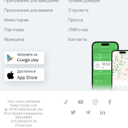
Приложение для заведений
Уровни доверия
Приложение для имамов
О проекте
Инвесторам
Пресса
Партнеры
СМИ о нас
Франшиза
Контакты
Загрузить на
Доступно в
App Store
Частная компания
Halal Guide Ltd.
© 2018 HalalGuide.me
Все права защищены.
БИН/ИИН
210240900176
Политика