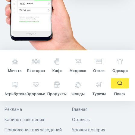
Мечеть
Ресторан
Кафе
Медресе
Отели
Одежда
Атрибутика
Здоровье
Продукты
Фонды
Туризм
Поиск
Реклама
Главная
Кабинет заведения
О халяль
Приложение для заведений
Уровни доверия