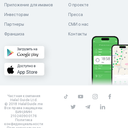
Приложение для имамов
О проекте
Инвесторам
Пресса
Партнеры
СМИ о нас
Франшиза
Контакты
Загрузить на
Доступно в
App Store
Частная компания
Halal Guide Ltd.
© 2018 HalalGuide.me
Все права защищены.
БИН/ИИН
210240900176
Политика
конфиденциальности