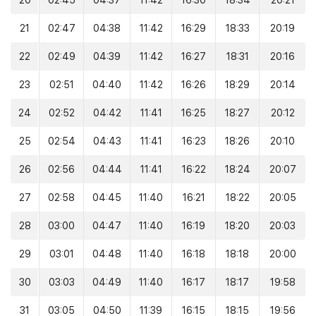
20
02:45
04:37
11:42
16:30
18:34
20:21
21
02:47
04:38
11:42
16:29
18:33
20:19
22
02:49
04:39
11:42
16:27
18:31
20:16
23
02:51
04:40
11:42
16:26
18:29
20:14
24
02:52
04:42
11:41
16:25
18:27
20:12
25
02:54
04:43
11:41
16:23
18:26
20:10
26
02:56
04:44
11:41
16:22
18:24
20:07
27
02:58
04:45
11:40
16:21
18:22
20:05
28
03:00
04:47
11:40
16:19
18:20
20:03
29
03:01
04:48
11:40
16:18
18:18
20:00
30
03:03
04:49
11:40
16:17
18:17
19:58
31
03:05
04:50
11:39
16:15
18:15
19:56