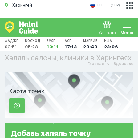
Харингей
RU
£ (GBP)
Каталог
Меню
ФАДЖР
ВОСХОД
ЗУХР
АСР
МАГРИБ
ИША
02:51
05:28
13:11
17:13
20:40
23:06
Халяль салоны, клиники в Харингеях
Главная
Здоровье
Карта точек
Добавь
халяль
точку