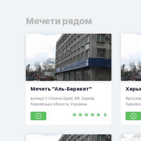
Мечети рядом
Мечеть "Аль-Барaкят"
Харь
мече
вулиця 1-ї Кінної Армії, 88, Харків,
Ярослав
Харківська область, Украина
Харківс
5