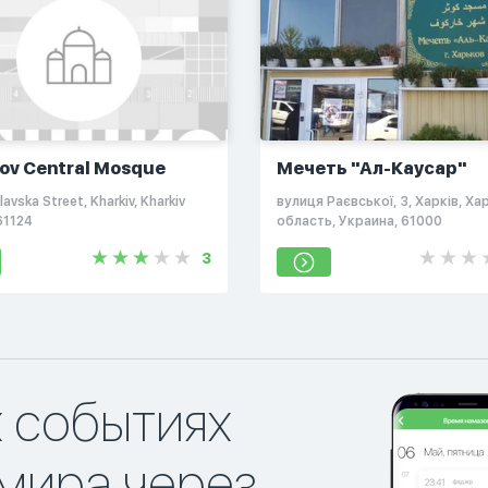
ov Central Mosque
Мечеть "Ал-Каусар"
lavska Street, Kharkiv, Kharkiv
вулиця Раєвської, 3, Харків, Ха
61124
область, Украина, 61000
3
х событиях
мира через