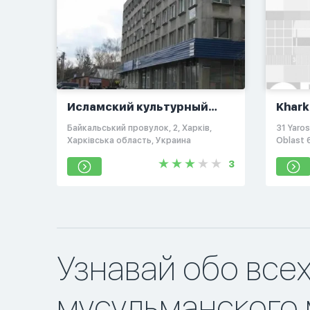
Исламский культурный
Khark
центр "Аль-манар"
Байкальський провулок, 2, Харків,
31 Yaros
Харківська область, Украина
Oblast 
3
Узнавай обо все
мусульманского 