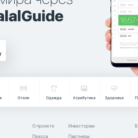
lalGuide
е
Отели
Одежда
Атрибутика
Здоровье
П
О проекте
Инвесторам
В
Пресса
Партнеры