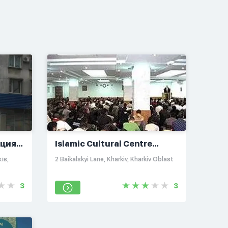
ация
Islamic Cultural Centre
Kharkov
ів,
2 Baikalskyi Lane, Kharkiv, Kharkiv Oblast
3
3