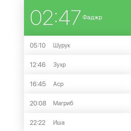
02:47
Фаджр
05:10
Шурук
12:46
Зухр
16:45
Аср
20:08
Магриб
22:22
Иша