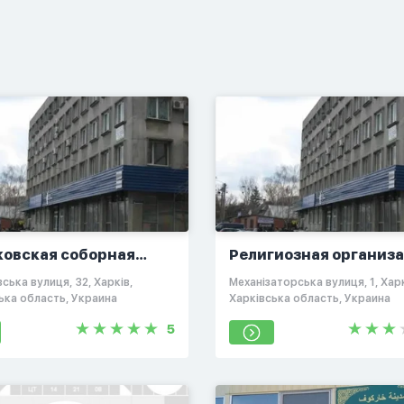
ковская соборная
Религиозная организ
ть "Фатима"
"Сунна"
ська вулиця, 32, Харків,
Механізаторська вулиця, 1, Харк
ька область, Украина
Харківська область, Украина
5