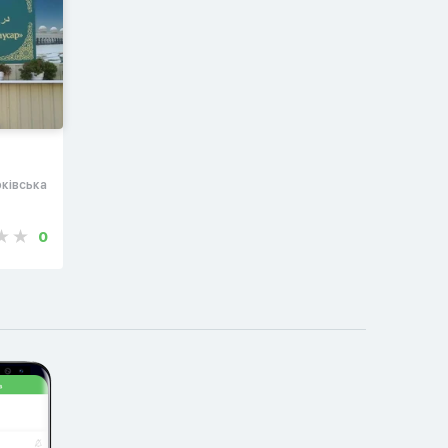
рківська
0