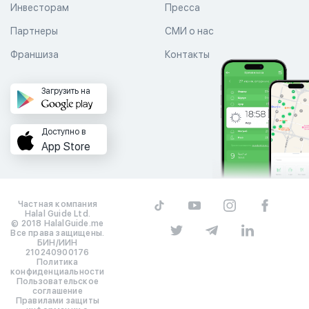
Инвесторам
Пресса
Партнеры
СМИ о нас
Франшиза
Контакты
Загрузить на
Доступно в
App Store
Частная компания
Halal Guide Ltd.
© 2018 HalalGuide.me
Все права защищены.
БИН/ИИН
210240900176
Политика
конфиденциальности
Пользовательское
соглашение
Правилами защиты