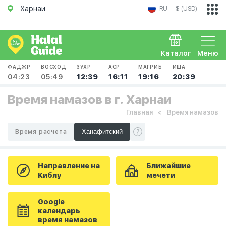
Харнаи
RU
$ (USD)
Каталог
Меню
ФАДЖР
ВОСХОД
ЗУХР
АСР
МАГРИБ
ИША
04:23
05:49
12:39
16:11
19:16
20:39
Время намазов в г. Харнаи
Главная
Время намазов
Время расчета
Направление на
Ближайшие
Киблу
мечети
Google
календарь
время намазов