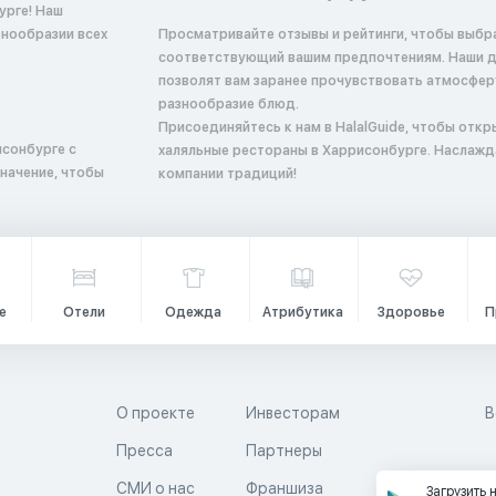
урге! Наш
знообразии всех
Просматривайте отзывы и рейтинги, чтобы выбр
соответствующий вашим предпочтениям. Наши 
позволят вам заранее прочувствовать атмосфер
разнообразие блюд.
Присоединяйтесь к нам в HalalGuide, чтобы откр
исонбурге с
халяльные рестораны в Харрисонбурге. Наслажд
начение, чтобы
компании традиций!
е
Отели
Одежда
Атрибутика
Здоровье
П
О проекте
Инвесторам
В
Пресса
Партнеры
й
СМИ о нас
Франшиза
Загрузить 