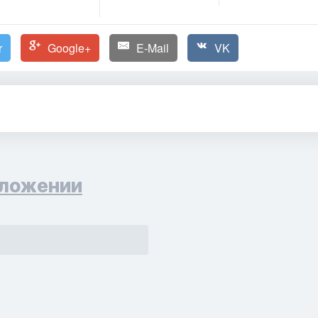
r
Google+
E-Mail
VK
ложении