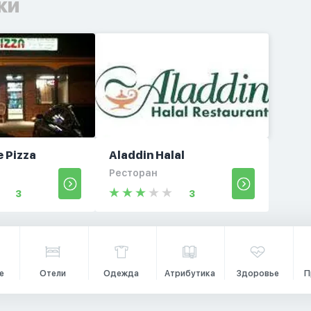
ки
e Pizza
Aladdin Halal
Ресторан
3
3
е
Отели
Одежда
Атрибутика
Здоровье
П