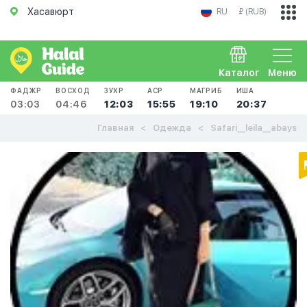
Хасавюрт
RU
₽ (RUB)
Каталог
Меню
ФАДЖР
ВОСХОД
ЗУХР
АСР
МАГРИБ
ИША
03:03
04:46
12:03
15:55
19:10
20:37
Главная
Одежда
Safari__leila__abays