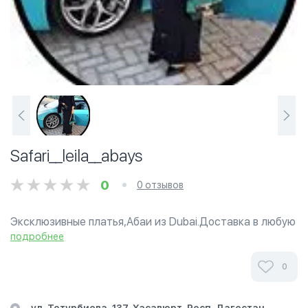
Safari__leila__abays
0
0 отзывов
Эксклюзивные платья,Абаи из Dubai.Доставка в любую
точку
подробнее
Магазин мусульманской одежды «Safari__leila__abays»
0
в Хасавюрте .Ознакомьтесь с мнениями наших
клиентов. Их отзывы помогут вам сделать правильный