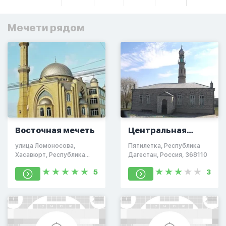
Мечети рядом
Восточная мечеть
Центральная
мечеть в селении
улица Ломоносова,
Пятилетка, Республика
Пятилетка
Хасавюрт, Республика
Дагестан, Россия, 368110
Дагестан, Россия, 368001
5
3