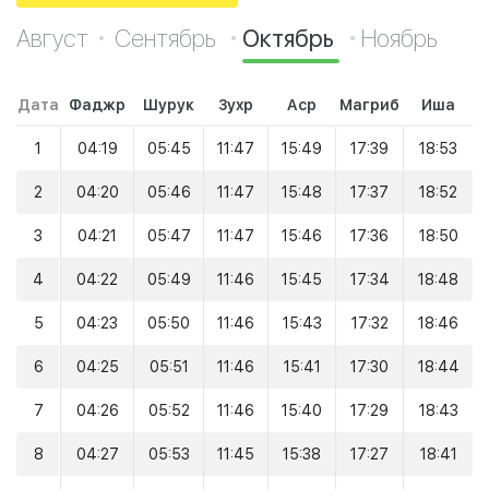
Август
Сентябрь
Октябрь
Ноябрь
Дата
Фаджр
Шурук
Зухр
Аср
Магриб
Иша
1
04:19
05:45
11:47
15:49
17:39
18:53
2
04:20
05:46
11:47
15:48
17:37
18:52
3
04:21
05:47
11:47
15:46
17:36
18:50
4
04:22
05:49
11:46
15:45
17:34
18:48
5
04:23
05:50
11:46
15:43
17:32
18:46
6
04:25
05:51
11:46
15:41
17:30
18:44
7
04:26
05:52
11:46
15:40
17:29
18:43
8
04:27
05:53
11:45
15:38
17:27
18:41