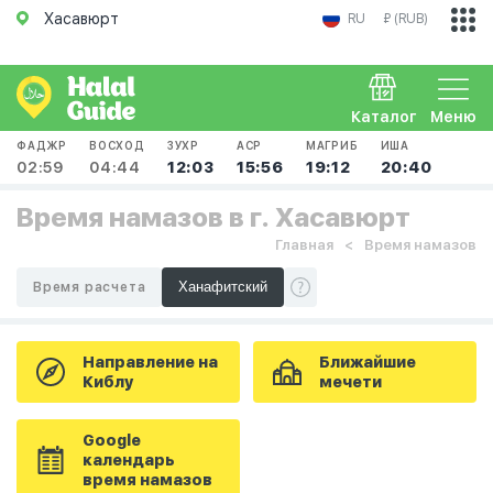
Хасавюрт
RU
₽ (RUB)
Каталог
Меню
ФАДЖР
ВОСХОД
ЗУХР
АСР
МАГРИБ
ИША
02:59
04:44
12:03
15:56
19:12
20:40
Время намазов в г. Хасавюрт
Главная
Время намазов
Время расчета
Направление на
Ближайшие
Киблу
мечети
Google
календарь
время намазов