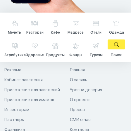
Мечеть
Ресторан
Кафе
Медресе
Отели
Одежда
Атрибутика
Здоровье
Продукты
Фонды
Туризм
Поиск
Реклама
Главная
Кабинет заведения
О халяль
Приложение для заведений
Уровни доверия
Приложение для имамов
О проекте
Инвесторам
Пресса
Партнеры
СМИ о нас
Франшиза
Контакты