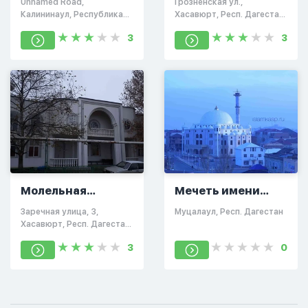
Unnamed Road,
Грозненская ул.,
кади
Калининаул, Республика
Хасавюрт, Респ. Дагестан,
Дагестан, Россия, 368157
Россия, 368008
3
3
Молельная
Мечеть имени
комната на
Саида Афанди
Заречная улица, 3,
Муцалаул, Респ. Дагестан
Заречной
Хасавюрт, Респ. Дагестан,
Россия, 368001
3
0