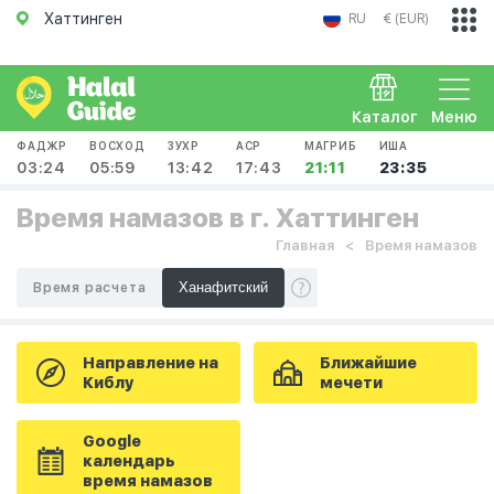
Хаттинген
RU
€ (EUR)
Каталог
Меню
ФАДЖР
ВОСХОД
ЗУХР
АСР
МАГРИБ
ИША
03:24
05:59
13:42
17:43
21:11
23:35
Время намазов в г. Хаттинген
Главная
Время намазов
Время расчета
Направление на
Ближайшие
Киблу
мечети
Google
календарь
время намазов