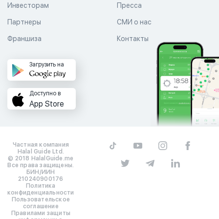
Инвесторам
Пресса
Партнеры
СМИ о нас
Франшиза
Контакты
Загрузить на
Доступно в
App Store
Частная компания
Halal Guide Ltd.
© 2018 HalalGuide.me
Все права защищены.
БИН/ИИН
210240900176
Политика
конфиденциальности
Пользовательское
соглашение
Правилами защиты