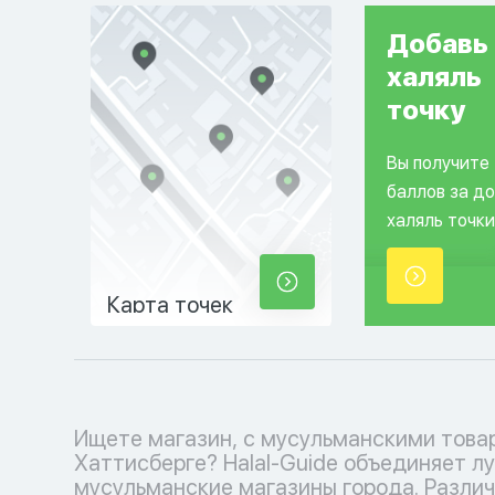
Добавь
халяль
точку
Вы получите
баллов за д
халяль точки
Карта точек
Ищете магазин, с мусульманскими това
и аксессуаров до религиозных книг и деко
Хаттисберге? Halal-Guide объединяет л
дома - у нас есть все, чтобы удовлетвори
мусульманские магазины города. Разли