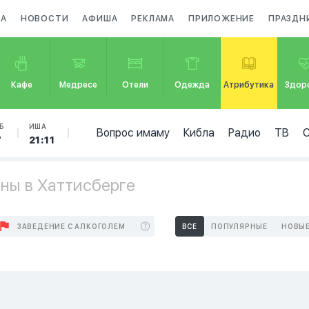
ЗА
НОВОСТИ
АФИША
РЕКЛАМА
ПРИЛОЖЕНИЕ
ПРАЗДН
Кафе
Медресе
Отели
Одежда
Атрибутика
Здор
Б
ИША
Вопрос имаму
Кибла
Радио
ТВ
7
21:11
ны в Хаттисберге
ЗАВЕДЕНИЕ С АЛКОГОЛЕМ
ВСЕ
ПОПУЛЯРНЫЕ
НОВЫ