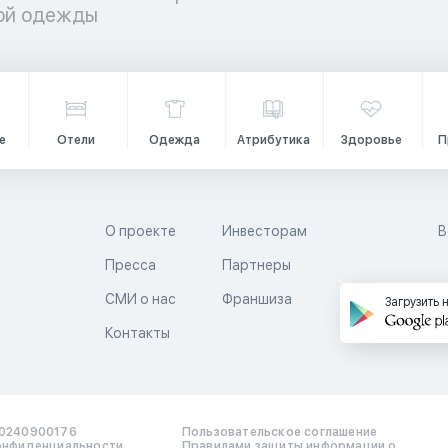
кой одежды
е
Отели
Одежда
Атрибутика
Здоровье
П
О проекте
Инвесторам
В
Пресса
Партнеры
й
СМИ о нас
Франшиза
Загрузить 
Контакты
0240900176
Пользовательское соглашение
онфиденциальности
Правилами защиты информации о