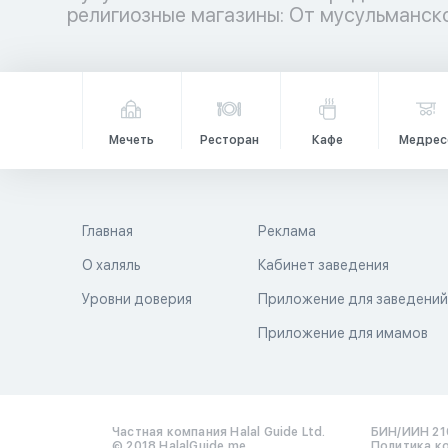
религиозные магазины: От мусульманс
Мечеть
Ресторан
Кафе
Медрес
Главная
Реклама
О халяль
Кабинет заведения
Уровни доверия
Приложение для заведени
Приложение для имамов
Частная компания Halal Guide Ltd.
БИН/ИИН 21
© 2018 HalalGuide.me
Политика к