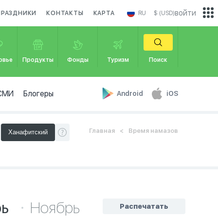
войти
ПРАЗДНИКИ
КОНТАКТЫ
КАРТА
RU
$ (USD)
овье
Продукты
Фонды
Туризм
Поиск
СМИ
Блогеры
Android
iOS
Главная
Время намазов
рь
Ноябрь
Распечатать