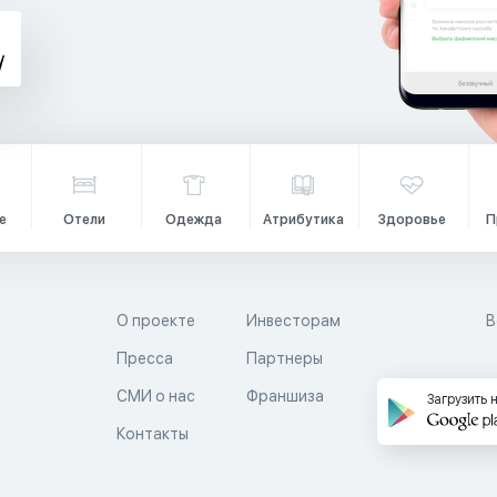
е
Отели
Одежда
Атрибутика
Здоровье
П
О проекте
Инвесторам
В
Пресса
Партнеры
й
СМИ о нас
Франшиза
Загрузить 
Контакты