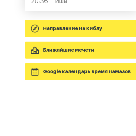
20:36
Иша
Направление на Киблу
Ближайшие мечети
Google календарь время намазов