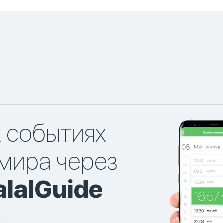
х событиях
мира через
lalGuide