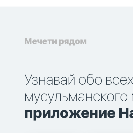
Мечети рядом
Узнавай обо все
мусульманского 
приложение Ha