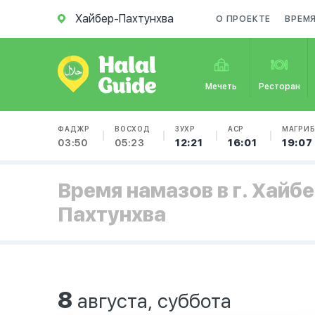
Хайбер-Пахтунхва
О ПРОЕКТЕ
ВРЕМ
Мечеть
Ресторан
ФАДЖР
ВОСХОД
ЗУХР
АСР
МАГРИ
03:50
05:23
12:21
16:01
19:07
Время намазов в г. Хайбе
Пахтунхва
8
августа, суббота