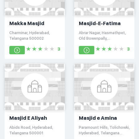
Makka Masjid
Masjid-E-Fatima
Charminar, Hyderabad,
Abrar Nagar, Hasmathpet,
Telangana 500002
Old Bowenpally,
Secunderabad, Andhra
3
3
Pradesh 500011
Masjid E Aliyah
Masjid e Amina
Abids Road, Hyderabad,
Paramount Hills, Tolichowki,
Telangana 500001
Hyderabad, Telangana
500008