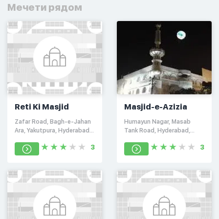
Мечети рядом
Reti Ki Masjid
Masjid-e-Azizia
Zafar Road, Bagh-e-Jahan
Humayun Nagar, Masab
Ara, Yakutpura, Hyderabad,
Tank Road, Hyderabad,
Telangana 500023
Telangana 500028
3
3