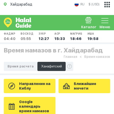
Хайдарабад
RU
$ (USD)
Каталог
Меню
ФАДЖР
ВОСХОД
ЗУХР
АСР
МАГРИБ
ИША
04:40
05:55
12:27
15:33
18:46
19:58
Время намазов в г. Хайдарабад
Главная
Время намазов
Время расчета
Направление на
Ближайшие
Киблу
мечети
Google
календарь
время намазов