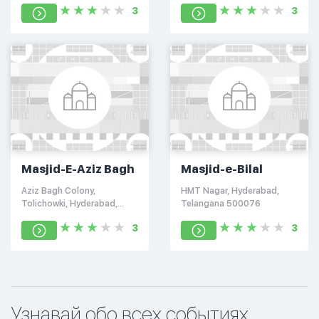
3
3
Masjid-E-Aziz Bagh
Masjid-e-Bilal
Aziz Bagh Colony,
HMT Nagar, Hyderabad,
Tolichowki, Hyderabad,
Telangana 500076
Telangana 500008
3
3
Узнавай обо всех событиях