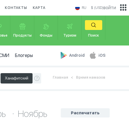
войти
КОНТАКТЫ
КАРТА
RU
$ (USD)
овье
Продукты
Фонды
Туризм
Поиск
СМИ
Блогеры
Android
iOS
Главная
Время намазов
рь
Ноябрь
Распечатать