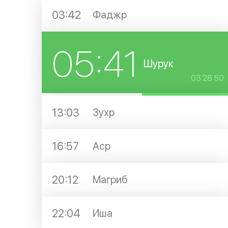
03:42
Фаджр
05:41
Шурук
03:28:50
13:03
Зухр
16:57
Аср
20:12
Магриб
22:04
Иша