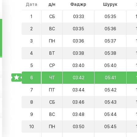
Дата
д/н
Фаджр
Шурук
1
СБ
03:33
05:35
2
ВС
03:35
05:36
3
ПН
03:36
05:37
4
ВТ
03:38
05:38
5
СР
03:40
05:40
TODAY
6
ЧТ
03:42
05:41
7
ПТ
03:44
05:42
8
СБ
03:46
05:43
9
ВС
03:48
05:44
10
ПН
03:50
05:45