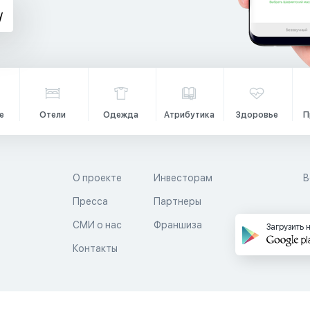
е
Отели
Одежда
Атрибутика
Здоровье
П
О проекте
Инвесторам
В
Пресса
Партнеры
й
СМИ о нас
Франшиза
Загрузить 
Контакты