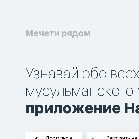
Мечети рядом
Узнавай обо все
мусульманского 
приложение Ha
Доступно в
Загрузить на