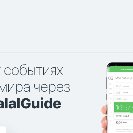
х событиях
мира через
lalGuide