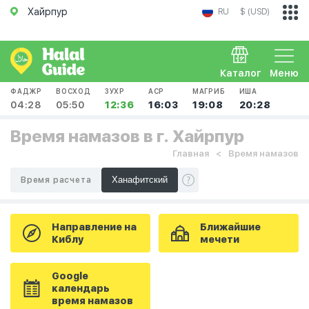
Хайрпур
RU
$ (USD)
Каталог
Меню
ФАДЖР
ВОСХОД
ЗУХР
АСР
МАГРИБ
ИША
04:28
05:50
12:36
16:03
19:08
20:28
Время намазов в г. Хайрпур
Главная
Время намазов
Время расчета
Направление на
Ближайшие
Киблу
мечети
Google
календарь
время намазов