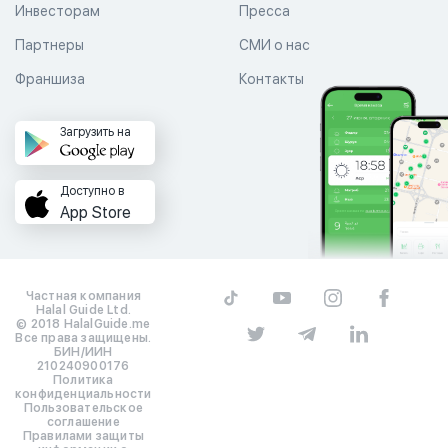
Инвесторам
Пресса
Партнеры
СМИ о нас
Франшиза
Контакты
Загрузить на
Доступно в
App Store
Частная компания
Halal Guide Ltd.
© 2018 HalalGuide.me
Все права защищены.
БИН/ИИН
210240900176
Политика
конфиденциальности
Пользовательское
соглашение
Правилами защиты