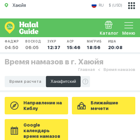
Хаюйя
RU
$ (USD)
Каталог
Меню
ФАДЖР
ВОСХОД
ЗУХР
АСР
МАГРИБ
ИША
04:50
06:05
12:37
15:46
18:56
20:08
Время намазов в г. Хаюйя
Главная
Время намазов
Время расчета
Направление на
Ближайшие
Киблу
мечети
Google
календарь
время намазов