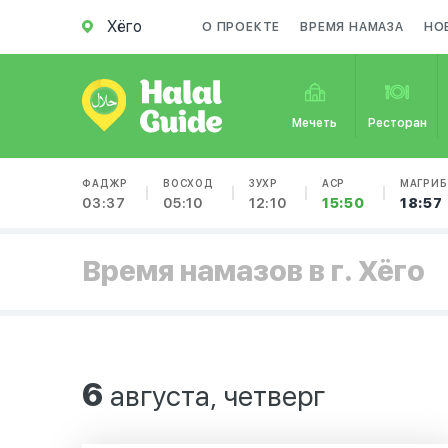
Хёго
О ПРОЕКТЕ
ВРЕМЯ НАМАЗА
НО
Мечеть
Ресторан
ФАДЖР
ВОСХОД
ЗУХР
АСР
МАГРИБ
03:37
05:10
12:10
15:50
18:57
Время намазов в г. Хёго
6
августа, четверг