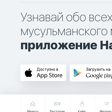
Узнавай обо все
мусульманского 
приложение Ha
Доступно в
Загрузить на
Мечеть
Ресторан
Кафе
Медрес