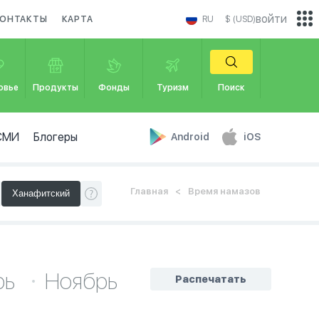
войти
ОНТАКТЫ
КАРТА
RU
$ (USD)
овье
Продукты
Фонды
Туризм
Поиск
СМИ
Блогеры
Android
iOS
Главная
Время намазов
рь
Ноябрь
Распечатать