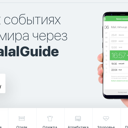
х событиях
мира через
lalGuide
е
Отели
Одежда
Атрибутика
Здоровье
П