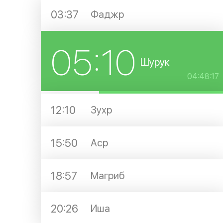
03:37
Фаджр
05:10
Шурук
04:48:17
12:10
Зухр
15:50
Аср
18:57
Магриб
20:26
Иша