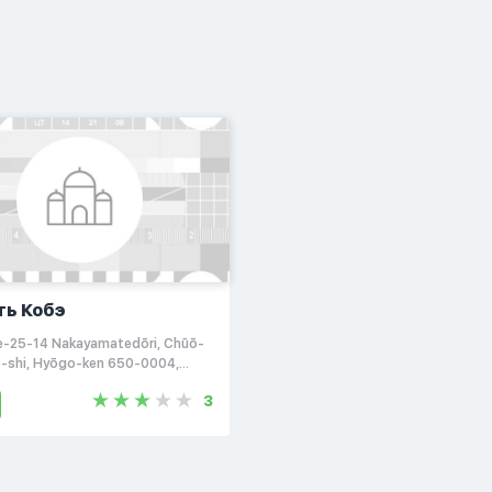
ть Кобэ
-25-14 Nakayamatedōri, Chūō-
e-shi, Hyōgo-ken 650-0004,
3