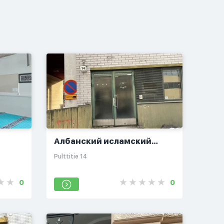
Албанский исламский
центр Дитурии
Pulttitie 14
0
0