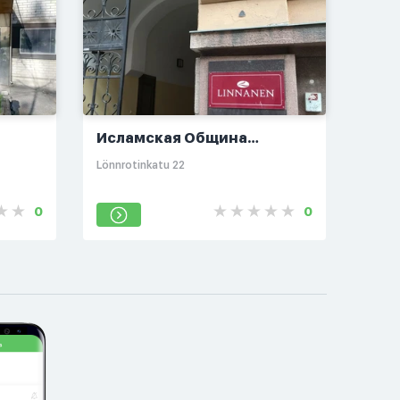
Исламская Община
Финляндии
Lönnrotinkatu 22
0
0