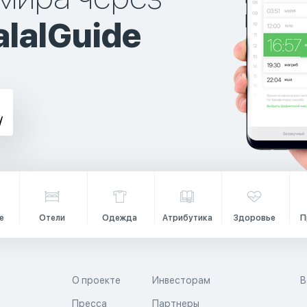
lalGuide
е
Отели
Одежда
Атрибутика
Здоровье
П
О проекте
Инвесторам
В
Пресса
Партнеры