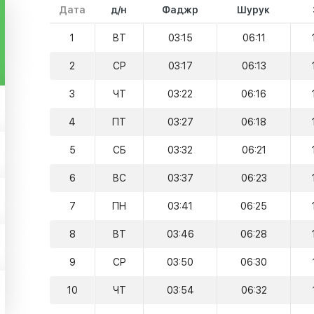
Дата
д/н
Фаджр
Шурук
1
ВТ
03:15
06:11
2
СР
03:17
06:13
3
ЧТ
03:22
06:16
4
ПТ
03:27
06:18
5
СБ
03:32
06:21
6
ВС
03:37
06:23
7
ПН
03:41
06:25
8
ВТ
03:46
06:28
9
СР
03:50
06:30
10
ЧТ
03:54
06:32