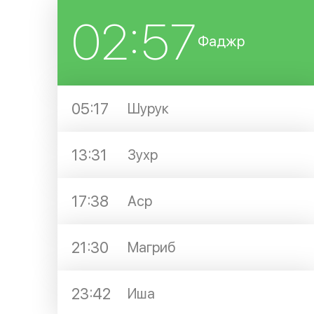
02:57
Фаджр
05:17
Шурук
13:31
Зухр
17:38
Аср
21:30
Магриб
23:42
Иша