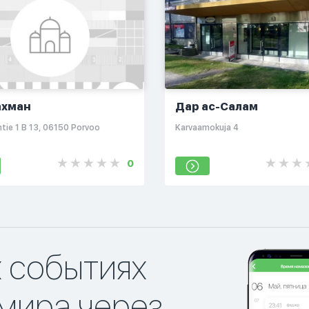
ахман
Дар ас-Салам
ie 1 B 13, 06150 Porvoo
Karvaamokuja 4
0
х событиях
мира через