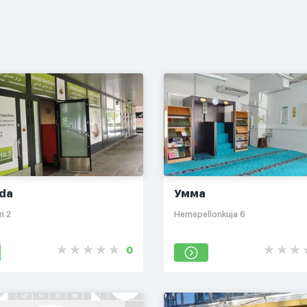
da
Умма
i 2
Hernepellonkuja 6
0