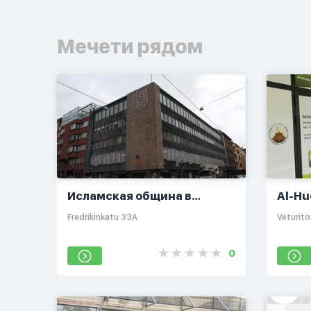
Мечети рядом
Исламская община в
Al-Hu
Финляндии
Fredrikinkatu 33A
Veturitor
0