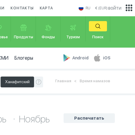
войти
КИ
КОНТАКТЫ
КАРТА
RU
€ (EUR)
овье
Продукты
Фонды
Туризм
Поиск
СМИ
Блогеры
Android
iOS
Главная
Время намазов
рь
Ноябрь
Распечатать