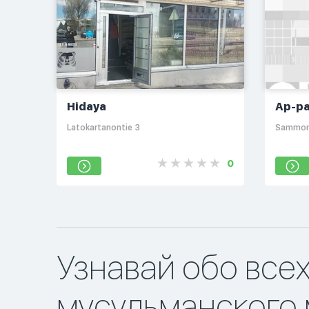
Hidaya
Ар-р
Latokartanontie 3
Sammont
0
Узнавай обо все
мусульманского 