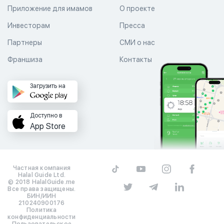
Приложение для имамов
О проекте
Инвесторам
Пресса
Партнеры
СМИ о нас
Франшиза
Контакты
Загрузить на
Доступно в
App Store
Частная компания
Halal Guide Ltd.
© 2018 HalalGuide.me
Все права защищены.
БИН/ИИН
210240900176
Политика
конфиденциальности