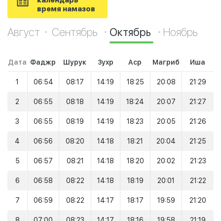
календарь
время намазов
Август
Сентябрь
Октябрь
Ноябрь
Дата
Фаджр
Шурук
Зухр
Аср
Магриб
Иша
1
06:54
08:17
14:19
18:25
20:08
21:29
2
06:55
08:18
14:19
18:24
20:07
21:27
3
06:55
08:19
14:19
18:23
20:05
21:26
4
06:56
08:20
14:18
18:21
20:04
21:25
5
06:57
08:21
14:18
18:20
20:02
21:23
6
06:58
08:22
14:18
18:19
20:01
21:22
7
06:59
08:22
14:17
18:17
19:59
21:20
8
07:00
08:23
14:17
18:16
19:58
21:19