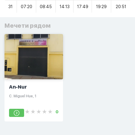
31
07:20
08:45
14:13
17:49
19:29
20:51
Мечети рядом
An-Nur
C. Miguel Hue, 1
0