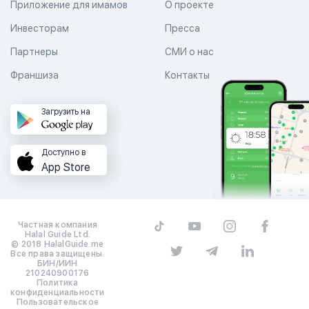
Приложение для имамов
О проекте
Инвесторам
Пресса
Партнеры
СМИ о нас
Франшиза
Контакты
Загрузить на
Доступно в
App Store
Частная компания
Halal Guide Ltd.
© 2018 HalalGuide.me
Все права защищены.
БИН/ИИН
210240900176
Политика
конфиденциальности
Пользовательское