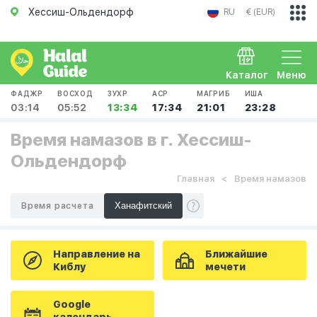
Хессиш-Ольдендорф
RU
€ (EUR)
Каталог
Меню
ФАДЖР
ВОСХОД
ЗУХР
АСР
МАГРИБ
ИША
03:14
05:52
13:34
17:34
21:01
23:28
Время намазов в г. Хессиш-
Ольдендорф
Главная
Время намазов
Время расчета
Направление на
Ближайшие
Киблу
мечети
Google