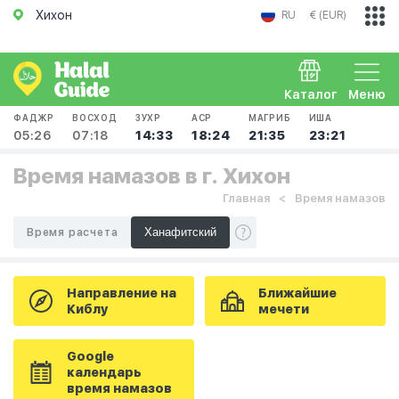
Хихон
RU
€ (EUR)
Каталог
Меню
ФАДЖР
ВОСХОД
ЗУХР
АСР
МАГРИБ
ИША
05:26
07:18
14:33
18:24
21:35
23:21
Время намазов в г. Хихон
Главная
Время намазов
Время расчета
Направление на
Ближайшие
Киблу
мечети
Google
календарь
время намазов