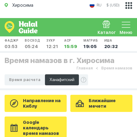
Хиросима
RU
$ (USD)
Каталог
Меню
ФАДЖР
ВОСХОД
ЗУХР
АСР
МАГРИБ
ИША
03:53
05:24
12:21
15:59
19:05
20:32
Время намазов в г. Хиросима
Главная
Время намазов
Время расчета
Направление на
Ближайшие
Киблу
мечети
Google
календарь
время намазов