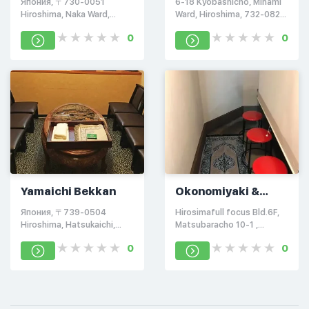
Япония, 〒730-0051
6-18 Kyobashicho, Minami
Hiroshima, Naka Ward,
Ward, Hiroshima, 732-0828,
Otemachi, 2 Chome−2−10
Япония
0
0
松岡ビル 1F
Yamaichi Bekkan
Okonomiyaki &
Teppanyaki
Япония, 〒739-0504
Hirosimafull focus Bld.6F,
restaurant
Hiroshima, Hatsukaichi,
Matsubaracho 10-1 ,
Miyajimacho, 港町1162-4
Minami-ku Hiroshima-shi
0
0