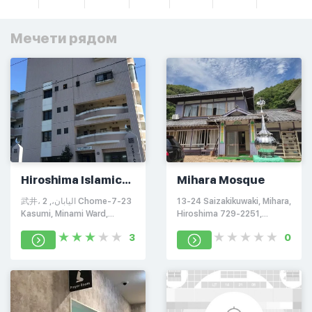
Мечети рядом
Hiroshima Islamic
Mihara Mosque
Cultural Centre
武井، اليابان،, 2 Chome-7-23
13-24 Saizakikuwaki, Mihara,
Kasumi, Minami Ward,
Hiroshima 729-2251,
Hiroshima, 734-0037,
Япония
3
0
Япония