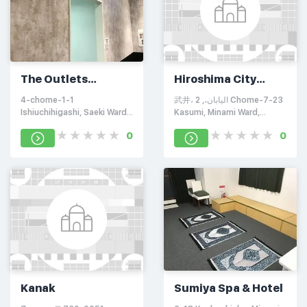
The Outlets
Hiroshima City
Hiroshima
Mosque
4-chome-1-1
武井، اليابان،, 2 Chome-7-23
Ishiuchihigashi, Saeki Ward,
Kasumi, Minami Ward,
Hiroshima, 731-5162,
Hiroshima, 734-0037,
0
0
Япония
Япония
Kanak
Sumiya Spa & Hotel