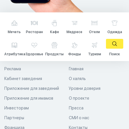
Мечеть
Ресторан
Кафе
Медресе
Отели
Одежда
Атрибутика
Здоровье
Продукты
Фонды
Туризм
Поиск
Реклама
Главная
Кабинет заведения
О халяль
Приложение для заведений
Уровни доверия
Приложение для имамов
О проекте
Инвесторам
Пресса
Партнеры
СМИ о нас
Франшиза
Контакты